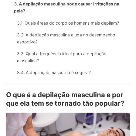
A depilação masculina pode causar irritações na
pele?
Quais áreas do corpo os homens mais depilam?
A depilação masculina ajuda no desempenho
esportivo?
Qual a frequência ideal para a depilação
masculina?
A depilação masculina é segura?
Quais cuidados devem ser tomados após a
depilação masculina?
O que é a depilação masculina e por
que ela tem se tornado tão popular?
Homens podem depilar a região íntima?